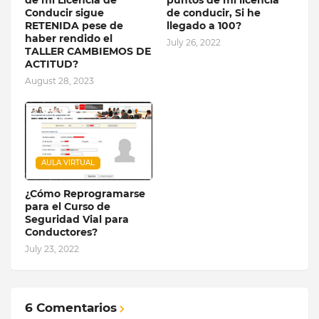
de mi Licencia de
puntos de mi licencia
Conducir sigue
de conducir, Si he
RETENIDA pese de
llegado a 100?
haber rendido el
July 26, 2022
TALLER CAMBIEMOS DE
ACTITUD?
August 28, 2023
AULA VIRTUAL
¿Cómo Reprogramarse
para el Curso de
Seguridad Vial para
Conductores?
July 23, 2022
6 Comentarios