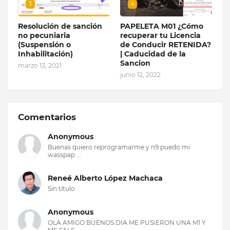
3
4
Resolución de sanción
PAPELETA M01 ¿Cómo
no pecuniaria
recuperar tu Licencia
(Suspensión o
de Conducir RETENIDA?
Inhabilitación)
| Caducidad de la
Sancion
marzo 13, 2021
junio 12, 2022
Comentarios
Anonymous
Buenas quiero reprogramarme y n9 puedo mi
wasspap ...
Reneé Alberto López Machaca
Sin título
Anonymous
OLA AMIGO BUENOS DIA ME PUSIERON UNA M1 Y