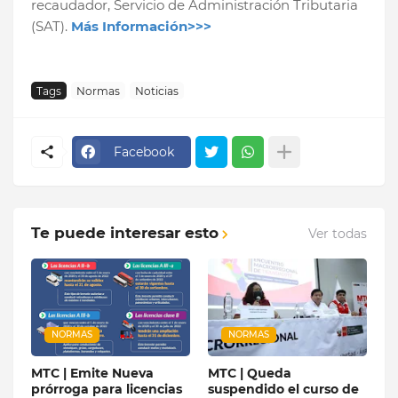
recaudador, Servicio de Administración Tributaria
(SAT).
Más Información>>>
Tags
Normas
Noticias
Facebook
Te puede interesar esto
Ver todas
NORMAS
NORMAS
MTC | Emite Nueva
MTC | Queda
prórroga para licencias
suspendido el curso de