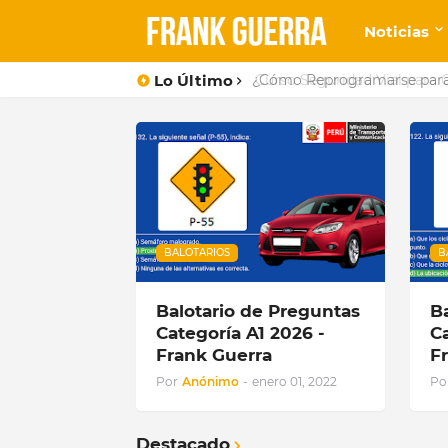
Noticias
Lo Último
¿Cómo Reprogramarse para e
BALOTARIOS
B
Balotario de Preguntas
B
Categoría A1 2026 -
C
Frank Guerra
F
Por
Anónimo
-
enero 01, 2022
Po
Destacado