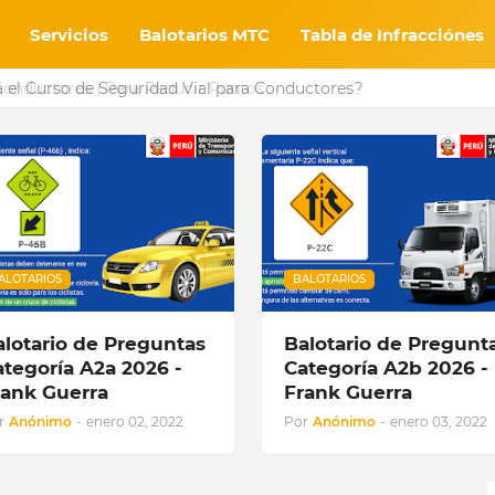
Servicios
Balotarios MTC
Tabla de Infracciónes
l Curso de Seguridad Vial para Conductores?
ALOTARIOS
BALOTARIOS
alotario de Preguntas
Balotario de Pregunt
ategoría A2a 2026 -
Categoría A2b 2026 -
rank Guerra
Frank Guerra
r
Anónimo
-
enero 02, 2022
Por
Anónimo
-
enero 03, 2022