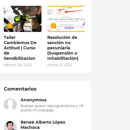
3
4
Taller
Resolución de
Cambiemos De
sanción no
Actitud | Curso
pecuniaria
de
(Suspensión o
Sensibilizacion
Inhabilitación)
febrero 26, 2022
marzo 13, 2021
Comentarios
Anonymous
Buenas quiero reprogramarme y n9
puedo mi wasspap ...
Reneé Alberto López
Machaca